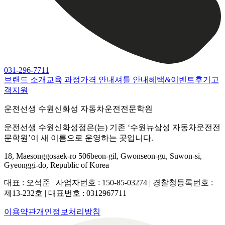
031-296-7711
브랜드 소개
교육 과정
가격 안내
셔틀 안내
혜택&이벤트
후기
고
객지원
운전선생 수원신화성 자동차운전전문학원
운전선생 수원신화성점은(는) 기존 ‘수원뉴삼성 자동차운전전
문학원’이 새 이름으로 운영하는 곳입니다.
18, Maesonggosaek-ro 506beon-gil, Gwonseon-gu, Suwon-si,
Gyeonggi-do, Republic of Korea
대표 :
오석준
|
사업자번호 :
150-85-03274
|
경찰청등록번호 :
제13-232호
|
대표번호 :
0312967711
이용약관
개인정보처리방침